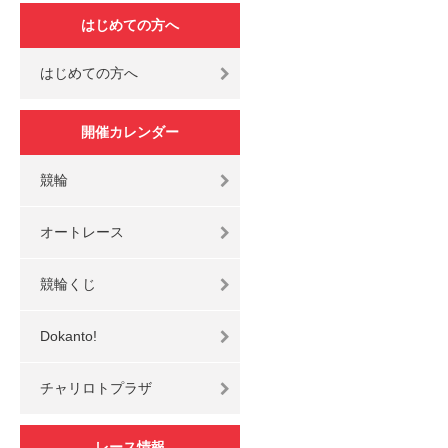
はじめての方へ
はじめての方へ
開催カレンダー
競輪
オートレース
競輪くじ
Dokanto!
チャリロトプラザ
レース情報