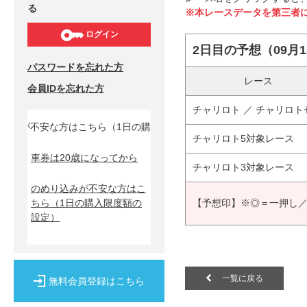
る
※本レースデータを第三者
ログイン
2日目の予想（09月1
パスワードを忘れた方
レース
会員IDを忘れた方
チャリロト ／ チャリロト
みが不安な方はこちら（1日の購入限度額の設定）↓
チャリロト5対象レース
車券は20歳になってから
チャリロト3対象レース
のめり込みが不安な方はこ
ちら
（1日の購入限度額の
【予想印】※◎＝一押し
設定）
一覧に戻る
無料会員登録はこちら