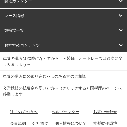
はじめての方へ
開催カレンダー
競輪
レース情報
オートレース
レース予想
競輪場一覧
競輪くじ
レース結果
北日本
函館競輪場
青森競輪場
いわき平競輪場
おすすめコンテンツ
車券の購入は20歳になってから ～競輪・オートレースは適度に楽
Dokanto!
キャリーオーバー一覧
関
競輪選手情報
弥彦競輪場
前橋競輪場
取手競輪場
宇都宮競輪場
しみましょう～
東
大宮競輪場
西武園競輪場
京王閣競輪場
立川競輪場
チャリロトプラザ
Perfecta Navi
車券の購入にのめり込む不安のある方のご相談
南
松戸競輪場
千葉競輪場
川崎競輪場
平塚競輪場
公営競技の払戻金を受けた方へ（クリックすると国税庁のページへ
netkeirin
関
移動します）
小田原競輪場
伊東競輪場
静岡競輪場
東
ケイリンガル
中
名古屋競輪場
岐阜競輪場
大垣競輪場
豊橋競輪場
はじめての方へ
ヘルプセンター
お問い合わせ
部
チャリレンジャー
富山競輪場
松阪競輪場
四日市競輪場
会員規約
会社概要
個人情報について
推奨動作環境