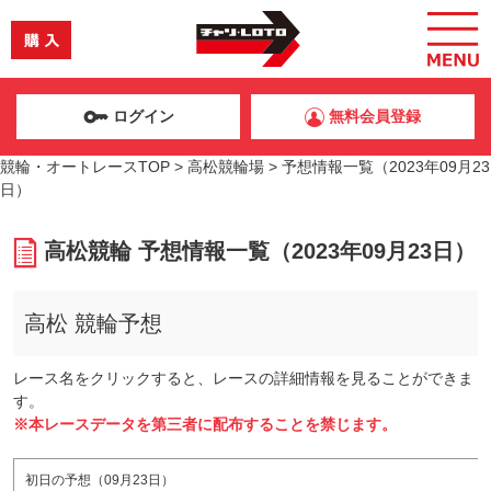
ログイン
無料会員登録
競輪・オートレースTOP
>
高松競輪場
>
予想情報一覧（2023年09月23
日）
高松競輪 予想情報一覧（2023年09月23日）
高松 競輪予想
レース名をクリックすると、レースの詳細情報を見ることができま
す。
※本レースデータを第三者に配布することを禁じます。
初日の予想（09月23日）