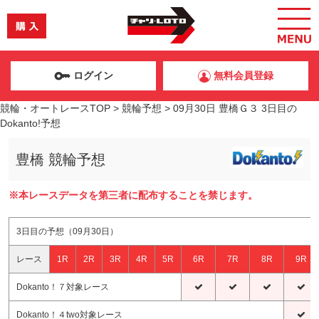
ログイン
無料会員登録
競輪・オートレースTOP
>
競輪予想
>
09月30日 豊橋Ｇ３ 3日目の
Dokanto!予想
豊橋 競輪予想
※本レースデータを第三者に配布することを禁じます。
3日目の予想（09月30日）
レース
1R
2R
3R
4R
5R
6R
7R
8R
9R
Dokanto！７対象レース
Dokanto！４two対象レース