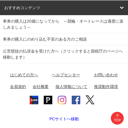
競輪くじ
レース結果
北日本
函館競輪場
青森競輪場
いわき平競輪場
おすすめコンテンツ
車券の購入は20歳になってから ～競輪・オートレースは適度に楽
Dokanto!
キャリーオーバー一覧
関
競輪選手情報
弥彦競輪場
前橋競輪場
取手競輪場
宇都宮競輪場
しみましょう～
東
大宮競輪場
西武園競輪場
京王閣競輪場
立川競輪場
チャリロトプラザ
Perfecta Navi
車券の購入にのめり込む不安のある方のご相談
南
松戸競輪場
千葉競輪場
川崎競輪場
平塚競輪場
公営競技の払戻金を受けた方へ（クリックすると国税庁のページへ
netkeirin
関
移動します）
小田原競輪場
伊東競輪場
静岡競輪場
東
ケイリンガル
中
名古屋競輪場
岐阜競輪場
大垣競輪場
豊橋競輪場
はじめての方へ
ヘルプセンター
お問い合わせ
部
チャリレンジャー
富山競輪場
松阪競輪場
四日市競輪場
会員規約
会社概要
個人情報について
推奨動作環境
競輪場情報
近
福井競輪場
奈良競輪場
向日町競輪場
和歌山競輪場
畿
岸和田競輪場
オートレース場情報
PCサイトへ移動
中国
玉野競輪場
広島競輪場
防府競輪場