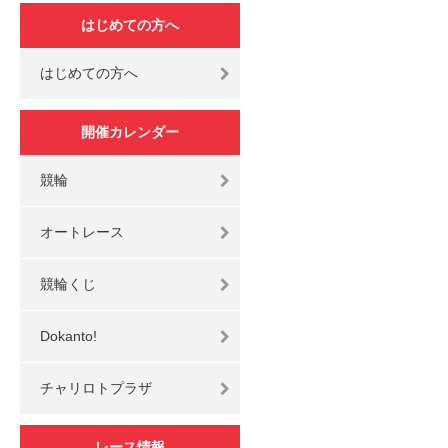
はじめての方へ
はじめての方へ
開催カレンダー
競輪
オートレース
競輪くじ
Dokanto!
チャリロトプラザ
レース情報