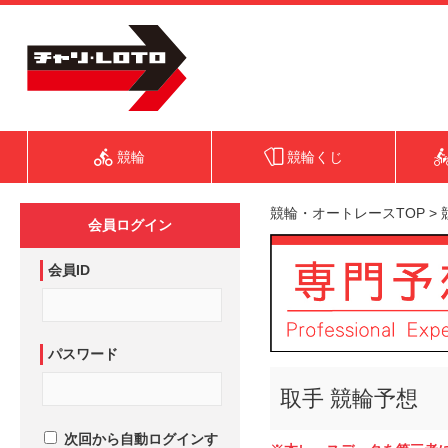
競輪
競輪くじ
競輪・オートレースTOP
>
会員ログイン
会員ID
パスワード
取手 競輪予想
次回から自動ログインす