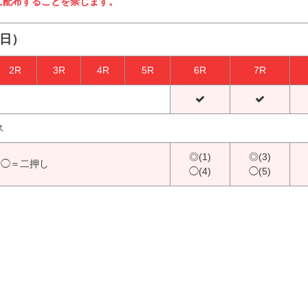
に配布することを禁じます。
6日）
2R
3R
4R
5R
6R
7R
ス
◎(1)
◎(3)
／◯＝二押し
◯(4)
◯(5)