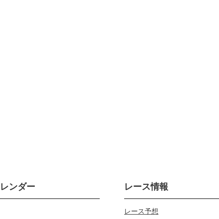
カレンダー
レース情報
レース予想