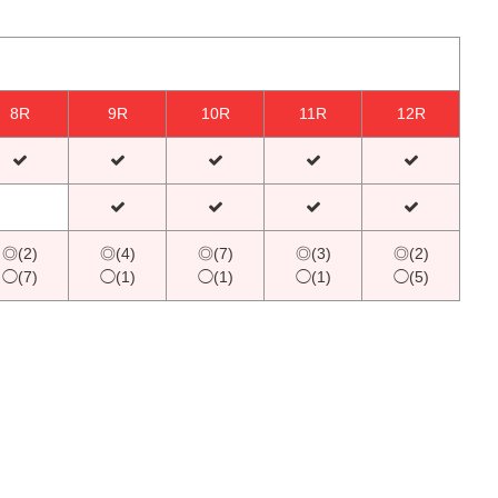
8R
9R
10R
11R
12R
◎(2)
◎(4)
◎(7)
◎(3)
◎(2)
◯(7)
◯(1)
◯(1)
◯(1)
◯(5)