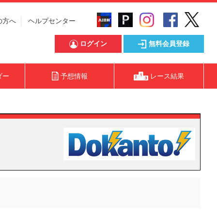
の方へ
ヘルプセンター
ログイン
無料会員登録
ダー
予想情報
レース結果