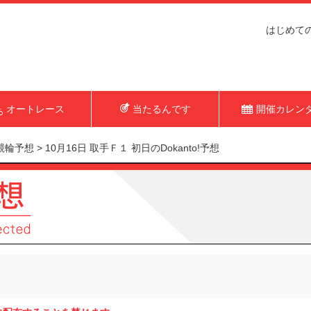
はじめて
オートレース
当たるんです
開催カレン
競輪予想
>
10月16日 取手Ｆ１ 初日のDokanto!予想