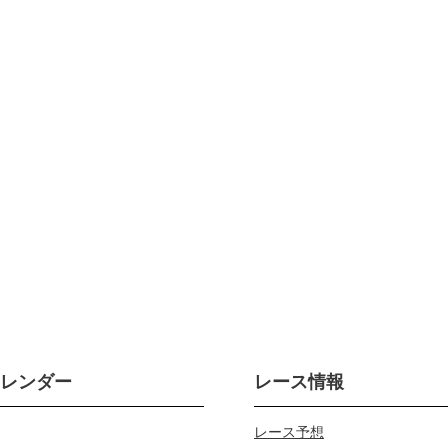
カレンダー
レース情報
レース予想