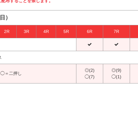
に配布することを禁じます。
8日）
2R
3R
4R
5R
6R
7R
ス
◎(2)
◎(9)
／◯＝二押し
◯(7)
◯(1)