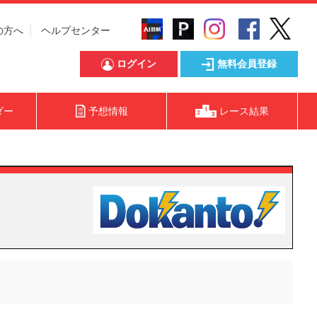
の方へ
ヘルプセンター
ログイン
無料会員登録
ダー
予想情報
レース結果