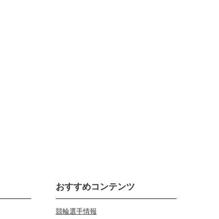
おすすめコンテンツ
競輪選手情報