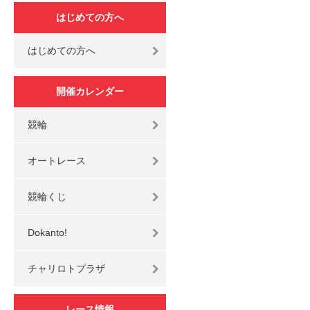
はじめての方へ
はじめての方へ
開催カレンダー
競輪
オートレース
競輪くじ
Dokanto!
チャリロトプラザ
レース情報