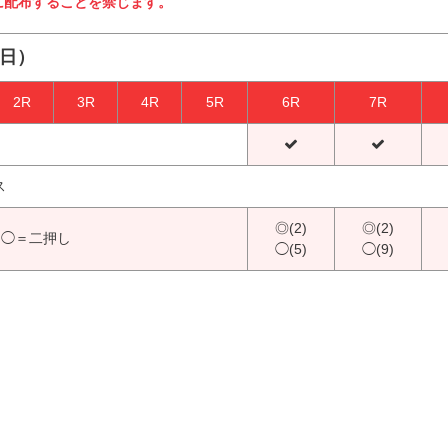
に配布することを禁じます。
2日）
2R
3R
4R
5R
6R
7R
ス
◎(2)
◎(2)
／◯＝二押し
◯(5)
◯(9)