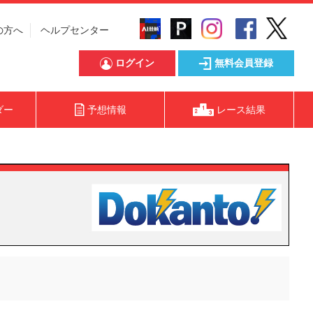
の方へ
ヘルプセンター
ログイン
無料会員登録
ダー
予想情報
レース結果