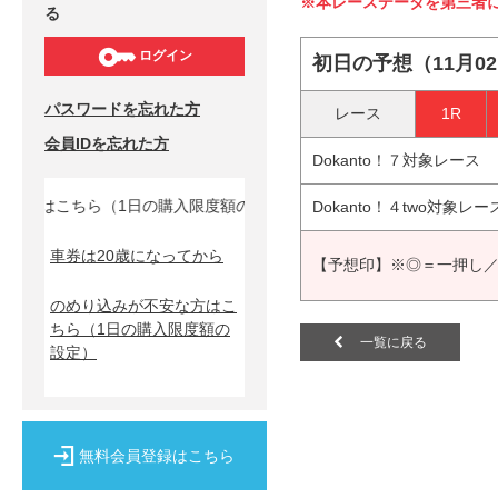
※本レースデータを第三者
る
ログイン
初日の予想（11月0
パスワードを忘れた方
レース
1R
会員IDを忘れた方
Dokanto！７対象レース
方はこちら（1日の購入限度額の設定）↓
Dokanto！４two対象レー
車券は20歳になってから
【予想印】※◎＝一押し
のめり込みが不安な方はこ
ちら
（1日の購入限度額の
一覧に戻る
設定）
無料会員登録はこちら