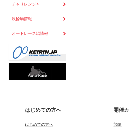
チャリレンジャー
競輪場情報
オートレース場情報
はじめての方へ
開催
はじめての方へ
競輪