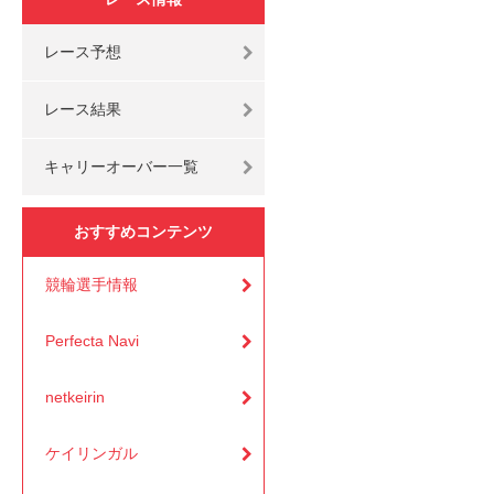
レース予想
レース結果
キャリーオーバー一覧
おすすめコンテンツ
競輪選手情報
Perfecta Navi
netkeirin
ケイリンガル