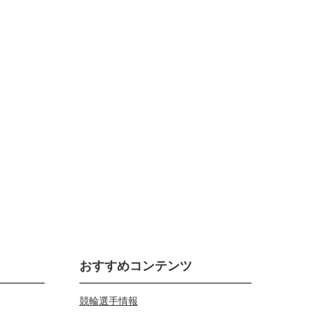
おすすめコンテンツ
競輪選手情報