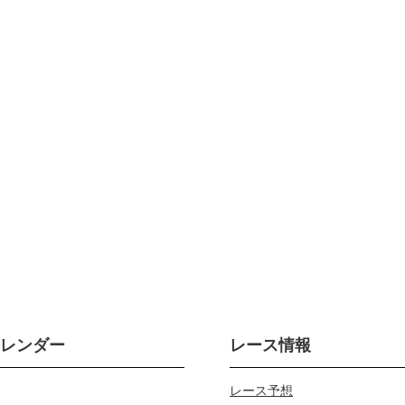
カレンダー
レース情報
レース予想