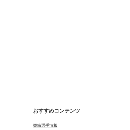
おすすめコンテンツ
競輪選手情報