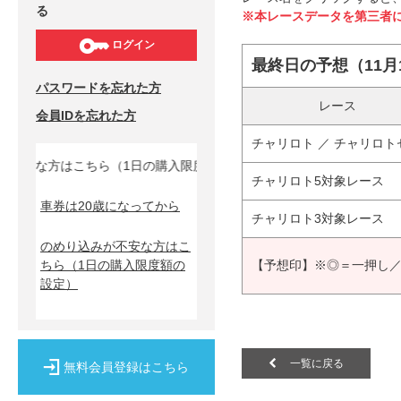
る
※本レースデータを第三者
ログイン
最終日の予想（11月
パスワードを忘れた方
レース
会員IDを忘れた方
チャリロト ／ チャリロト
不安な方はこちら（1日の購入限度額の設定）↓
チャリロト5対象レース
車券は20歳になってから
チャリロト3対象レース
のめり込みが不安な方はこ
ちら
（1日の購入限度額の
【予想印】※◎＝一押し
設定）
一覧に戻る
無料会員登録はこちら