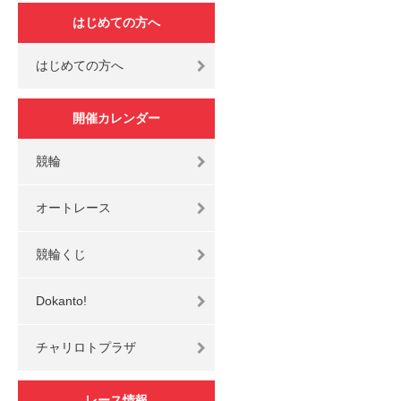
はじめての方へ
はじめての方へ
開催カレンダー
競輪
オートレース
競輪くじ
Dokanto!
チャリロトプラザ
レース情報