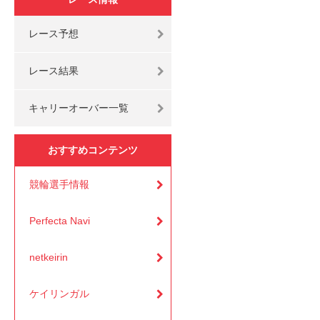
レース予想
レース結果
キャリーオーバー一覧
おすすめコンテンツ
競輪選手情報
Perfecta Navi
netkeirin
ケイリンガル