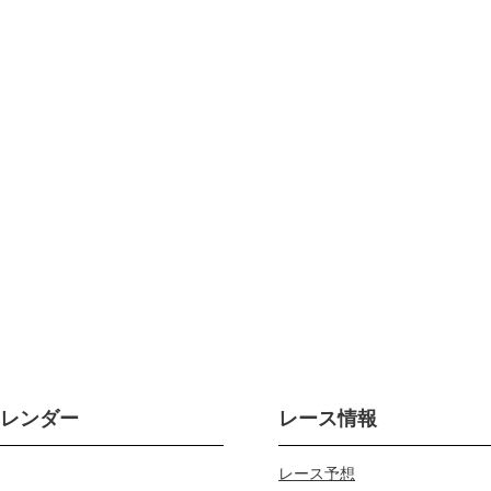
カレンダー
レース情報
レース予想