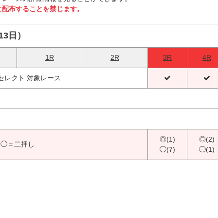
に配布することを禁じます。
13日）
1R
2R
3R
4R
セレクト 対象レース
◎(1)
◎(2)
／◯＝二押し
◯(7)
◯(1)