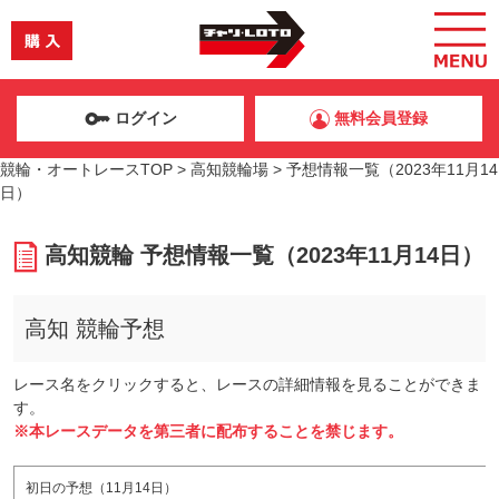
ログイン
無料会員登録
競輪・オートレースTOP
>
高知競輪場
>
予想情報一覧（2023年11月14
日）
高知競輪 予想情報一覧（2023年11月14日）
高知 競輪予想
レース名をクリックすると、レースの詳細情報を見ることができま
す。
※本レースデータを第三者に配布することを禁じます。
初日の予想（11月14日）