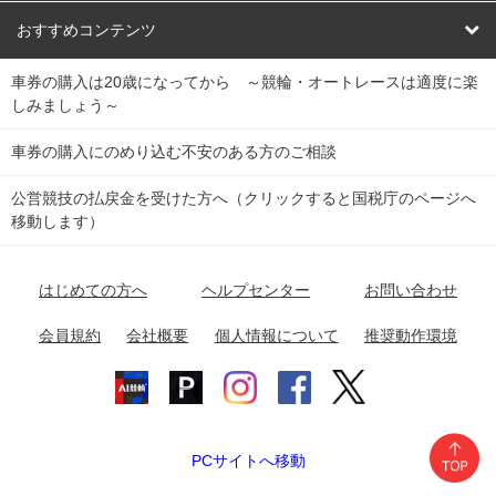
競輪くじ
レース結果
北日本
函館競輪場
青森競輪場
いわき平競輪場
おすすめコンテンツ
車券の購入は20歳になってから ～競輪・オートレースは適度に楽
Dokanto!
キャリーオーバー一覧
関
競輪選手情報
弥彦競輪場
前橋競輪場
取手競輪場
宇都宮競輪場
しみましょう～
東
大宮競輪場
西武園競輪場
京王閣競輪場
立川競輪場
チャリロトプラザ
Perfecta Navi
車券の購入にのめり込む不安のある方のご相談
南
松戸競輪場
千葉競輪場
川崎競輪場
平塚競輪場
公営競技の払戻金を受けた方へ（クリックすると国税庁のページへ
netkeirin
関
移動します）
小田原競輪場
伊東競輪場
静岡競輪場
東
ケイリンガル
中
名古屋競輪場
岐阜競輪場
大垣競輪場
豊橋競輪場
はじめての方へ
ヘルプセンター
お問い合わせ
部
チャリレンジャー
富山競輪場
松阪競輪場
四日市競輪場
会員規約
会社概要
個人情報について
推奨動作環境
競輪場情報
近
福井競輪場
奈良競輪場
向日町競輪場
和歌山競輪場
畿
岸和田競輪場
オートレース場情報
PCサイトへ移動
中国
玉野競輪場
広島競輪場
防府競輪場