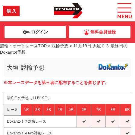
ログイン
無料会員登録
競輪・オートレースTOP
>
競輪予想
>
11月19日 大垣Ｇ３ 最終日の
Dokanto!予想
大垣 競輪予想
※本レースデータを第三者に配布することを禁じます。
最終日の予想（11月19日）
レース
1R
2R
3R
4R
5R
6R
7R
8R
9R
Dokanto！７対象レース
Dokanto！４two対象レース