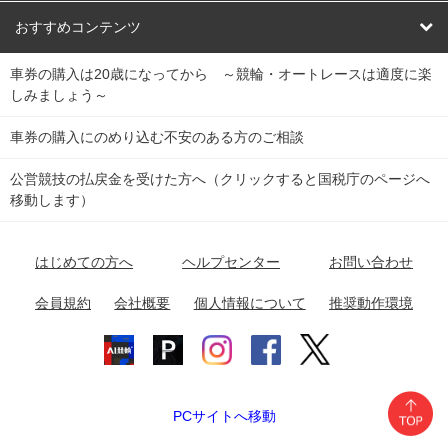
競輪くじ
レース結果
北日本
函館競輪場
青森競輪場
いわき平競輪場
おすすめコンテンツ
車券の購入は20歳になってから ～競輪・オートレースは適度に楽
Dokanto!
キャリーオーバー一覧
関
競輪選手情報
弥彦競輪場
前橋競輪場
取手競輪場
宇都宮競輪場
しみましょう～
東
大宮競輪場
西武園競輪場
京王閣競輪場
立川競輪場
チャリロトプラザ
Perfecta Navi
車券の購入にのめり込む不安のある方のご相談
南
松戸競輪場
千葉競輪場
川崎競輪場
平塚競輪場
公営競技の払戻金を受けた方へ（クリックすると国税庁のページへ
netkeirin
関
移動します）
小田原競輪場
伊東競輪場
静岡競輪場
東
ケイリンガル
中
名古屋競輪場
岐阜競輪場
大垣競輪場
豊橋競輪場
はじめての方へ
ヘルプセンター
お問い合わせ
部
チャリレンジャー
富山競輪場
松阪競輪場
四日市競輪場
会員規約
会社概要
個人情報について
推奨動作環境
競輪場情報
近
福井競輪場
奈良競輪場
向日町競輪場
和歌山競輪場
畿
岸和田競輪場
オートレース場情報
PCサイトへ移動
中国
玉野競輪場
広島競輪場
防府競輪場