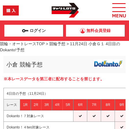
ログイン
無料会員登録
競輪・オートレースTOP
>
競輪予想
>
11月24日 小倉Ｇ１ 4日目の
Dokanto!予想
小倉 競輪予想
※本レースデータを第三者に配布することを禁じます。
4日目の予想（11月24日）
レース
1R
2R
3R
4R
5R
6R
7R
8R
9R
Dokanto！７対象レース
Dokanto！４two対象レース