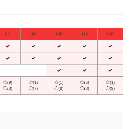
8R
9R
10R
11R
12R
◎(9)
◎(1)
◎(1)
◎(5)
◎(1)
◯(3)
◯(7)
◯(9)
◯(3)
◯(9)