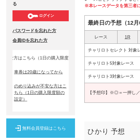
る
※本レースデータを第三者
ログイン
最終日の予想（12月
パスワードを忘れた方
レース
1R
会員IDを忘れた方
チャリロトセレクト 対象
安な方はこちら（1日の購入限度額の設定）↓
チャリロト5対象レース
車券は20歳になってから
チャリロト3対象レース
のめり込みが不安な方はこ
ちら
（1日の購入限度額の
【予想印】※◎＝一押し
設定）
無料会員登録はこちら
ひかり 予想