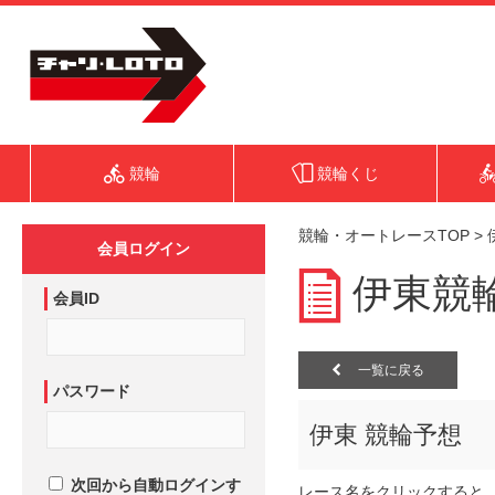
競輪
競輪くじ
競輪・オートレースTOP
>
会員ログイン
伊東競輪
会員ID
一覧に戻る
パスワード
伊東 競輪予想
次回から自動ログインす
レース名をクリックすると