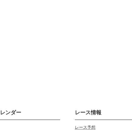
カレンダー
レース情報
レース予想