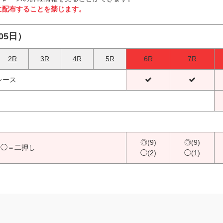
に配布することを禁じます。
05日）
2R
3R
4R
5R
6R
7R
レース
◎(9)
◎(9)
／◯＝二押し
◯(2)
◯(1)