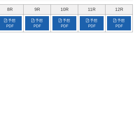
8R
9R
10R
11R
12R
予想
予想
予想
予想
予想
PDF
PDF
PDF
PDF
PDF