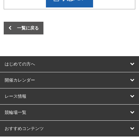
一覧に戻る
はじめての方へ
はじめての方へ
開催カレンダー
競輪
レース情報
オートレース
レース予想
競輪場一覧
競輪くじ
レース結果
北日本
函館競輪場
青森競輪場
いわき平競輪場
おすすめコンテンツ