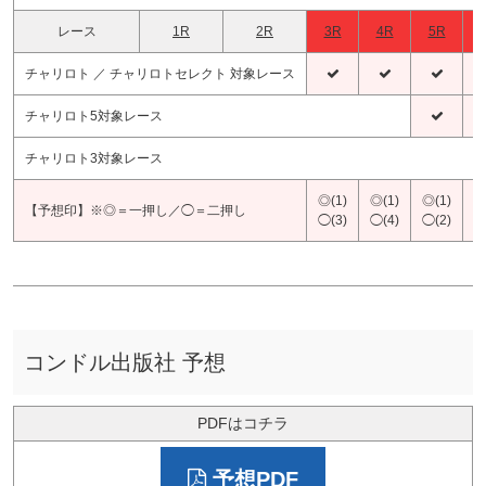
レース
1R
2R
3R
4R
5R
チャリロト ／ チャリロトセレクト 対象レース
チャリロト5対象レース
チャリロト3対象レース
◎(1)
◎(1)
◎(1)
◎
【予想印】※◎＝一押し／◯＝二押し
◯(3)
◯(4)
◯(2)
◯
コンドル出版社 予想
PDFはコチラ
予想PDF