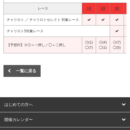
レース
1R
2R
3R
チャリロト ／ チャリロトセレクト 対象レース
チャリロト5対象レース
◎(1)
◎(4)
◎(7)
◎
【予想印】※◎＝一押し／◯＝二押し
◯(7)
◯(1)
◯(5)
◯
一覧に戻る
はじめての方へ
はじめての方へ
開催カレンダー