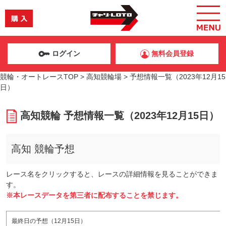
ログイン
無料会員登録
競輪・オートレースTOP
>
高知競輪場
>
予想情報一覧（2023年12月15
日）
高知競輪 予想情報一覧（2023年12月15日）
高知 競輪予想
レース名をクリックすると、レースの詳細情報を見ることができま
す。
※本レースデータを第三者に配布することを禁じます。
最終日の予想（12月15日）