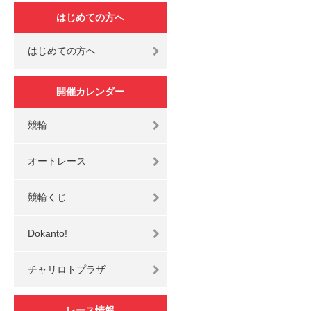
はじめての方へ
はじめての方へ
開催カレンダー
競輪
オートレース
競輪くじ
Dokanto!
チャリロトプラザ
レース情報