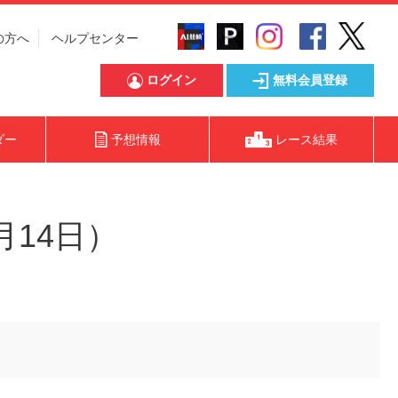
の方へ
ヘルプセンター
ログイン
無料会員登録
ダー
予想情報
レース結果
月14日）