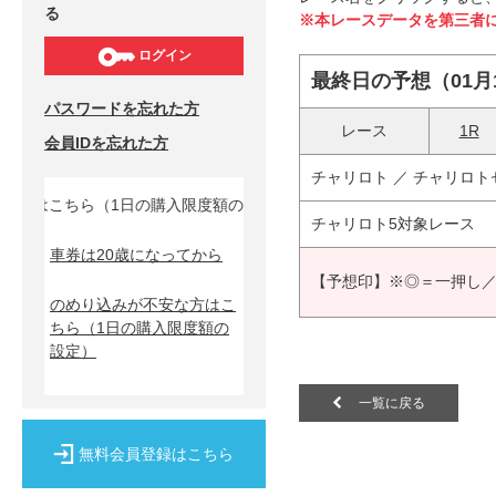
る
※本レースデータを第三者
ログイン
最終日の予想（01月
パスワードを忘れた方
レース
1R
会員IDを忘れた方
チャリロト ／ チャリロト
方はこちら（1日の購入限度額の設定）↓
チャリロト5対象レース
車券は20歳になってから
【予想印】※◎＝一押し
のめり込みが不安な方はこ
ちら
（1日の購入限度額の
設定）
一覧に戻る
無料会員登録はこちら