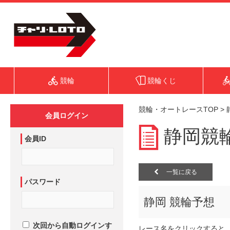
競輪
競輪くじ
競輪・オートレースTOP
>
会員ログイン
静岡競輪
会員ID
一覧に戻る
パスワード
静岡 競輪予想
次回から自動ログインす
レース名をクリックすると