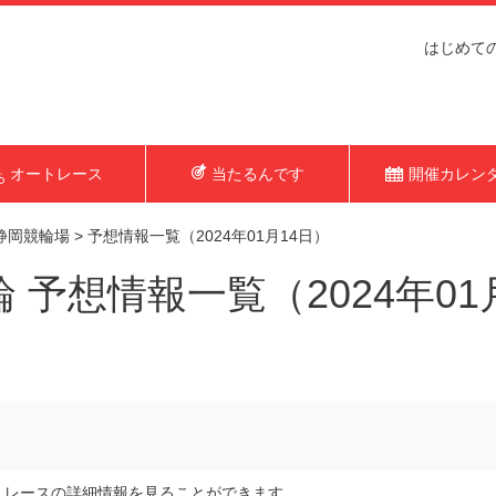
はじめて
オートレース
当たるんです
開催カレン
静岡競輪場
>
予想情報一覧（2024年01月14日）
 予想情報一覧（2024年01
、レースの詳細情報を見ることができます。