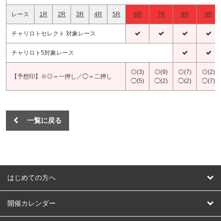
レース
1R
2R
3R
4R
5R
6R
7R
8R
9R
チャリロトセレクト 対象レース
チャリロト5対象レース
◎(3)
◎(9)
◎(7)
◎(2)
【予想印】※◎＝一押し／◯＝二押し
◯(5)
◯(2)
◯(2)
◯(7)
一覧に戻る
はじめての方へ
はじめての方へ
開催カレンダー