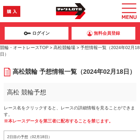
ログイン
無料会員登録
競輪・オートレースTOP
>
高松競輪場
>
予想情報一覧（2024年02月18
日）
高松競輪 予想情報一覧（2024年02月18日）
高松 競輪予想
レース名をクリックすると、レースの詳細情報を見ることができま
す。
※本レースデータを第三者に配布することを禁じます。
2日目の予想（02月18日）