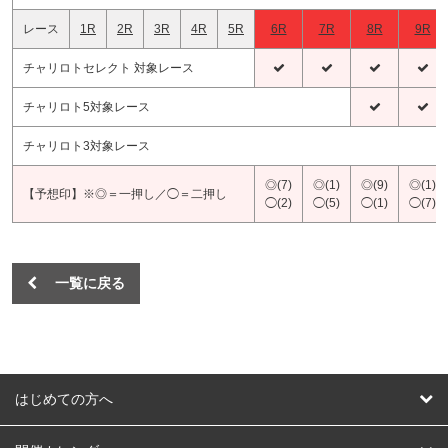
レース
1R
2R
3R
4R
5R
6R
7R
8R
9R
チャリロトセレクト 対象レース
チャリロト5対象レース
チャリロト3対象レース
◎(7)
◎(1)
◎(9)
◎(1)
【予想印】※◎＝一押し／◯＝二押し
◯(2)
◯(5)
◯(1)
◯(7)
一覧に戻る
はじめての方へ