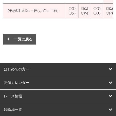
◎(7)
◎(1)
◎(9)
◎(1)
【予想印】※◎＝一押し／◯＝二押し
◯(2)
◯(5)
◯(1)
◯(7)
一覧に戻る
はじめての方へ
はじめての方へ
開催カレンダー
競輪
レース情報
オートレース
レース予想
競輪場一覧