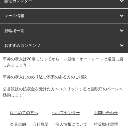
はじめての方へ
開催カレンダー
競輪
レース情報
オートレース
レース予想
競輪場一覧
競輪くじ
レース結果
北日本
函館競輪場
青森競輪場
いわき平競輪場
おすすめコンテンツ
車券の購入は20歳になってから ～競輪・オートレースは適度に楽
Dokanto!
キャリーオーバー一覧
関
競輪選手情報
弥彦競輪場
前橋競輪場
取手競輪場
宇都宮競輪場
しみましょう～
東
大宮競輪場
西武園競輪場
京王閣競輪場
立川競輪場
チャリロトプラザ
Perfecta Navi
車券の購入にのめり込む不安のある方のご相談
南
松戸競輪場
千葉競輪場
川崎競輪場
平塚競輪場
公営競技の払戻金を受けた方へ（クリックすると国税庁のページへ
netkeirin
関
移動します）
小田原競輪場
伊東競輪場
静岡競輪場
東
ケイリンガル
中
名古屋競輪場
岐阜競輪場
大垣競輪場
豊橋競輪場
はじめての方へ
ヘルプセンター
お問い合わせ
部
チャリレンジャー
富山競輪場
松阪競輪場
四日市競輪場
会員規約
会社概要
個人情報について
推奨動作環境