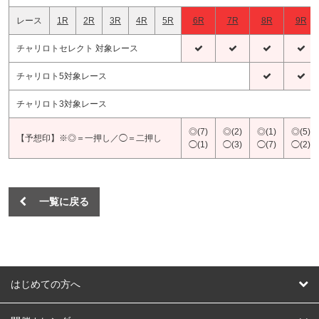
レース
1R
2R
3R
4R
5R
6R
7R
8R
9R
チャリロトセレクト 対象レース
チャリロト5対象レース
チャリロト3対象レース
◎(7)
◎(2)
◎(1)
◎(5)
【予想印】※◎＝一押し／◯＝二押し
◯(1)
◯(3)
◯(7)
◯(2)
一覧に戻る
はじめての方へ