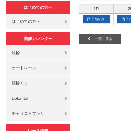
はじめての方へ
1R
2
予想PDF
予想
はじめての方へ
開催カレンダー
一覧に戻る
競輪
オートレース
競輪くじ
Dokanto!
チャリロトプラザ
レース情報