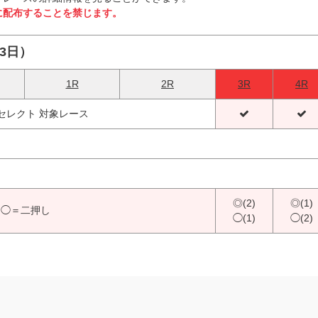
に配布することを禁じます。
3日）
1R
2R
3R
4R
セレクト 対象レース
◎(2)
◎(1)
／◯＝二押し
◯(1)
◯(2)