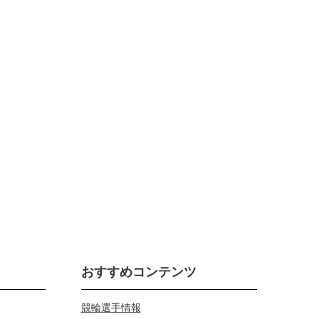
おすすめコンテンツ
競輪選手情報