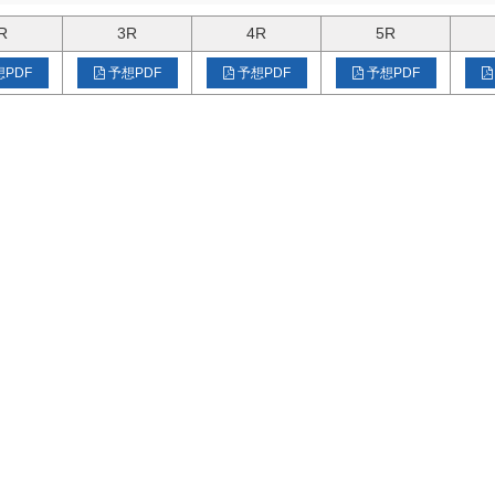
R
3R
4R
5R
PDF
予想PDF
予想PDF
予想PDF