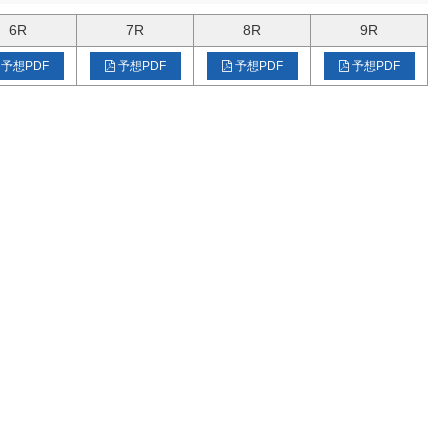
6R
7R
8R
9R
予想PDF
予想PDF
予想PDF
予想PDF