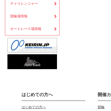
チャリレンジャー
競輪場情報
オートレース場情報
はじめての方へ
開催
はじめての方へ
競輪