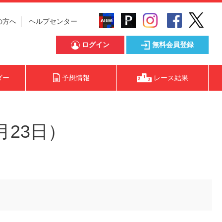
の方へ
ヘルプセンター
ログイン
無料会員登録
ダー
予想情報
レース結果
月23日）