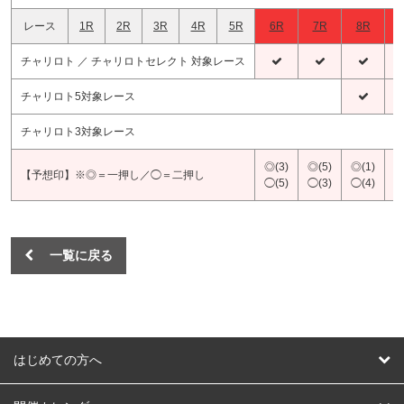
レース
1R
2R
3R
4R
5R
6R
7R
8R
チャリロト ／ チャリロトセレクト 対象レース
チャリロト5対象レース
チャリロト3対象レース
◎(3)
◎(5)
◎(1)
◎
【予想印】※◎＝一押し／◯＝二押し
◯(5)
◯(3)
◯(4)
◯
一覧に戻る
はじめての方へ