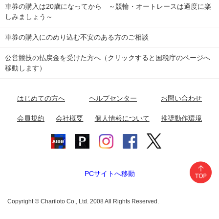
車券の購入は20歳になってから ～競輪・オートレースは適度に楽
Dokanto!
キャリーオーバー一覧
関
競輪選手情報
弥彦競輪場
前橋競輪場
取手競輪場
宇都宮競輪場
しみましょう～
東
大宮競輪場
西武園競輪場
京王閣競輪場
立川競輪場
チャリロトプラザ
Perfecta Navi
車券の購入にのめり込む不安のある方のご相談
南
松戸競輪場
千葉競輪場
川崎競輪場
平塚競輪場
公営競技の払戻金を受けた方へ（クリックすると国税庁のページへ
netkeirin
関
移動します）
小田原競輪場
伊東競輪場
静岡競輪場
東
ケイリンガル
中
名古屋競輪場
岐阜競輪場
大垣競輪場
豊橋競輪場
はじめての方へ
ヘルプセンター
お問い合わせ
部
チャリレンジャー
富山競輪場
松阪競輪場
四日市競輪場
会員規約
会社概要
個人情報について
推奨動作環境
競輪場情報
近
福井競輪場
奈良競輪場
向日町競輪場
和歌山競輪場
畿
岸和田競輪場
オートレース場情報
PCサイトへ移動
中国
玉野競輪場
広島競輪場
防府競輪場
Copyright © Chariloto Co., Ltd. 2008 All Rights Reserved.
四国
高松競輪場
小松島競輪場
高知競輪場
松山競輪場