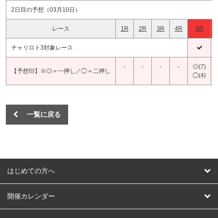
2日目の予想（03月10日）
レース
1R
2R
3R
4R
5R
チャリロト3対象レース
-
-
-
-
◎(7)
【予想印】※◎＝一押し／◯＝二押し
◯(4)
一覧に戻る
はじめての方へ
はじめての方へ
開催カレンダー