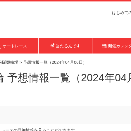
はじめて
オートレース
当たるんです
開催カレン
松阪競輪場
>
予想情報一覧（2024年04月06日）
 予想情報一覧（2024年04
、レースの詳細情報を見ることができます。