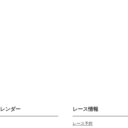
カレンダー
レース情報
レース予想