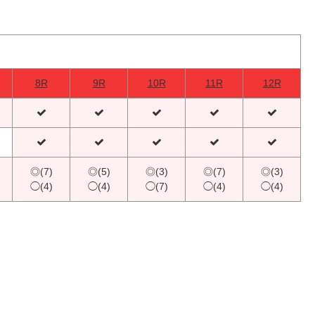
8R
9R
10R
11R
12R
◎(7)
◎(5)
◎(3)
◎(7)
◎(3)
◯(4)
◯(4)
◯(7)
◯(4)
◯(4)