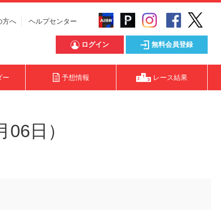
の方へ
ヘルプセンター
ログイン
無料会員登録
ダー
予想情報
レース結果
月06日）