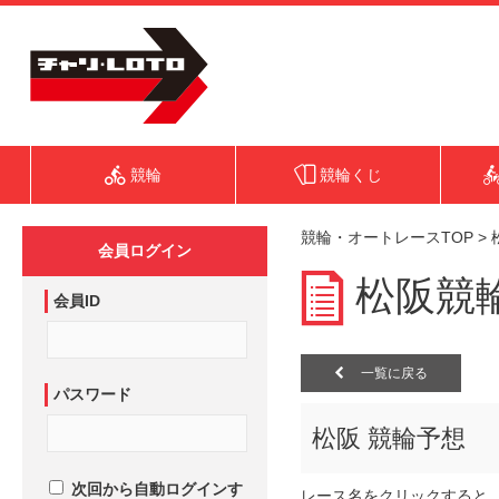
競輪
競輪くじ
競輪・オートレースTOP
>
会員ログイン
松阪競輪
会員ID
一覧に戻る
パスワード
松阪 競輪予想
次回から自動ログインす
レース名をクリックすると