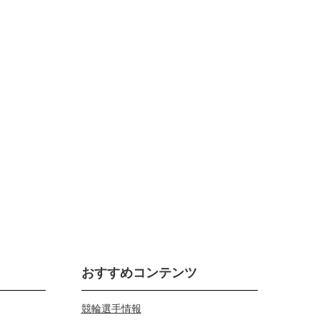
おすすめコンテンツ
競輪選手情報