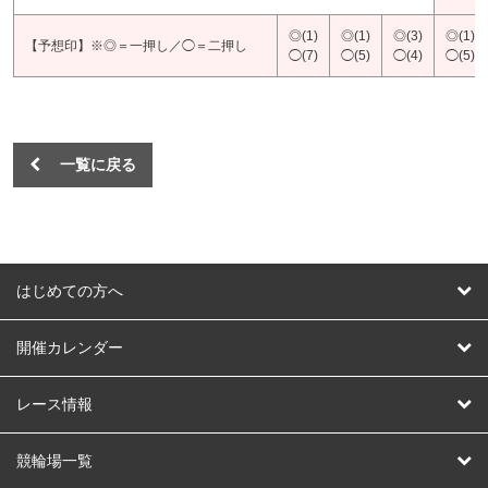
◎(1)
◎(1)
◎(3)
◎(1)
【予想印】※◎＝一押し／◯＝二押し
◯(7)
◯(5)
◯(4)
◯(5)
一覧に戻る
はじめての方へ
はじめての方へ
開催カレンダー
競輪
レース情報
オートレース
レース予想
競輪場一覧