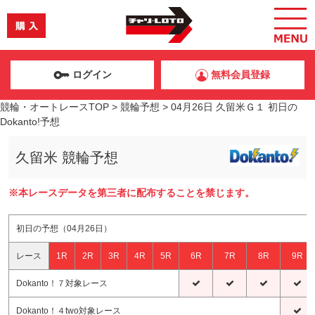
ログイン
無料会員登録
競輪・オートレースTOP
>
競輪予想
>
04月26日 久留米Ｇ１ 初日の
Dokanto!予想
久留米 競輪予想
※本レースデータを第三者に配布することを禁じます。
初日の予想（04月26日）
レース
1R
2R
3R
4R
5R
6R
7R
8R
9R
Dokanto！７対象レース
Dokanto！４two対象レース