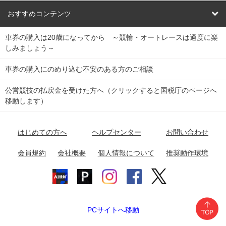
競輪くじ
レース結果
北日本
函館競輪場
青森競輪場
いわき平競輪場
おすすめコンテンツ
車券の購入は20歳になってから ～競輪・オートレースは適度に楽
Dokanto!
キャリーオーバー一覧
関
競輪選手情報
弥彦競輪場
前橋競輪場
取手競輪場
宇都宮競輪場
しみましょう～
東
大宮競輪場
西武園競輪場
京王閣競輪場
立川競輪場
チャリロトプラザ
Perfecta Navi
車券の購入にのめり込む不安のある方のご相談
南
松戸競輪場
千葉競輪場
川崎競輪場
平塚競輪場
公営競技の払戻金を受けた方へ（クリックすると国税庁のページへ
netkeirin
関
移動します）
小田原競輪場
伊東競輪場
静岡競輪場
東
ケイリンガル
中
名古屋競輪場
岐阜競輪場
大垣競輪場
豊橋競輪場
はじめての方へ
ヘルプセンター
お問い合わせ
部
チャリレンジャー
富山競輪場
松阪競輪場
四日市競輪場
会員規約
会社概要
個人情報について
推奨動作環境
競輪場情報
近
福井競輪場
奈良競輪場
向日町競輪場
和歌山競輪場
畿
岸和田競輪場
オートレース場情報
PCサイトへ移動
中国
玉野競輪場
広島競輪場
防府競輪場