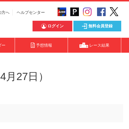
の方へ
ヘルプセンター
ログイン
無料会員登録
ダー
予想情報
レース結果
4月27日）