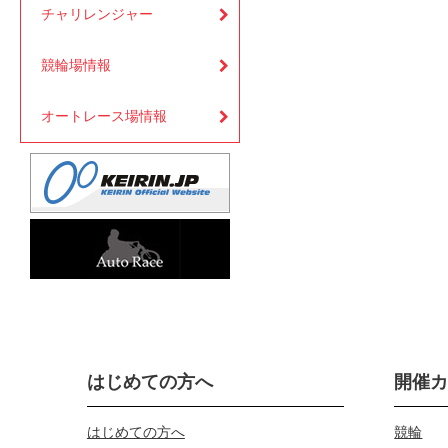
チャリレンジャー
競輪場情報
オートレース場情報
はじめての方へ
開催
はじめての方へ
競輪