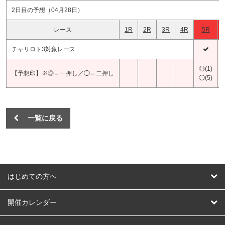
2日目の予想（04月28日）
レース
1R
2R
3R
4R
5R
チャリロト3対象レース
-
-
-
-
◎(1)
【予想印】※◎＝一押し／◯＝二押し
◯(5)
一覧に戻る
はじめての方へ
はじめての方へ
開催カレンダー