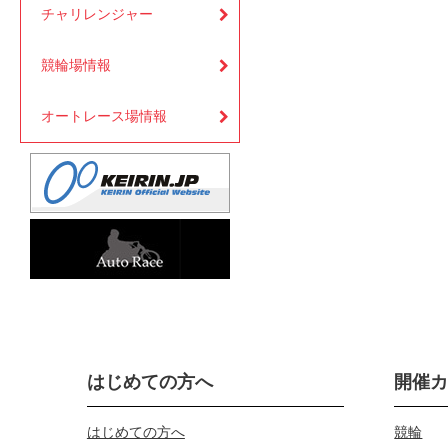
チャリレンジャー
競輪場情報
オートレース場情報
はじめての方へ
開催
はじめての方へ
競輪