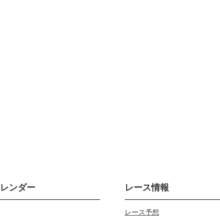
カレンダー
レース情報
レース予想