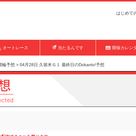
はじめて
オートレース
当たるんです
開催カレン
競輪予想
>
04月28日 久留米Ｇ１ 最終日のDokanto!予想