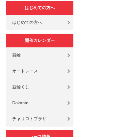
はじめての方へ
はじめての方へ
開催カレンダー
競輪
オートレース
競輪くじ
Dokanto!
チャリロトプラザ
レース情報