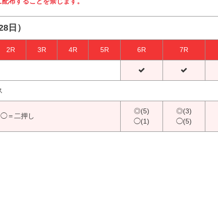
に配布することを禁じます。
28日）
2R
3R
4R
5R
6R
7R
ス
◎(5)
◎(3)
／◯＝二押し
◯(1)
◯(5)