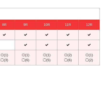
8R
9R
10R
11R
12R
◎(1)
◎(1)
◎(1)
◎(2)
◎(1)
◯(3)
◯(6)
◯(5)
◯(6)
◯(2)