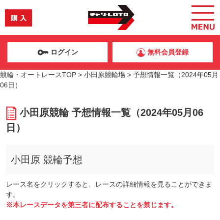
ログイン
無料会員登録
競輪・オートレースTOP
>
小田原競輪場
>
予想情報一覧（2024年05月
06日）
小田原競輪 予想情報一覧（2024年05月06
日）
小田原 競輪予想
レース名をクリックすると、レースの詳細情報を見ることができま
す。
※本レースデータを第三者に配布することを禁じます。