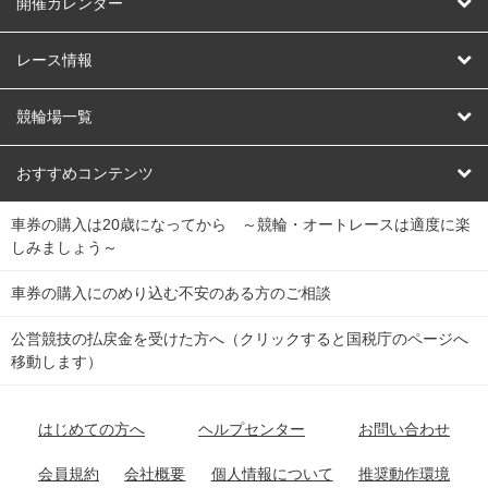
はじめての方へ
開催カレンダー
競輪
レース情報
オートレース
レース予想
競輪場一覧
競輪くじ
レース結果
北日本
函館競輪場
青森競輪場
いわき平競輪場
おすすめコンテンツ
車券の購入は20歳になってから ～競輪・オートレースは適度に楽
Dokanto!
キャリーオーバー一覧
関
競輪選手情報
弥彦競輪場
前橋競輪場
取手競輪場
宇都宮競輪場
しみましょう～
東
大宮競輪場
西武園競輪場
京王閣競輪場
立川競輪場
チャリロトプラザ
Perfecta Navi
車券の購入にのめり込む不安のある方のご相談
南
松戸競輪場
千葉競輪場
川崎競輪場
平塚競輪場
公営競技の払戻金を受けた方へ（クリックすると国税庁のページへ
netkeirin
関
移動します）
小田原競輪場
伊東競輪場
静岡競輪場
東
ケイリンガル
中
名古屋競輪場
岐阜競輪場
大垣競輪場
豊橋競輪場
はじめての方へ
ヘルプセンター
お問い合わせ
部
チャリレンジャー
富山競輪場
松阪競輪場
四日市競輪場
会員規約
会社概要
個人情報について
推奨動作環境