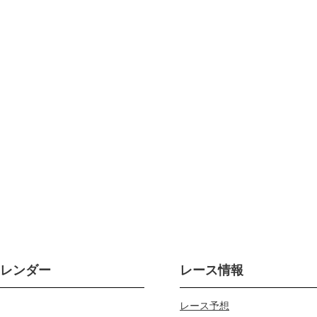
カレンダー
レース情報
レース予想