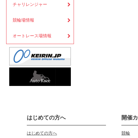
チャリレンジャー
競輪場情報
オートレース場情報
はじめての方へ
開催
はじめての方へ
競輪