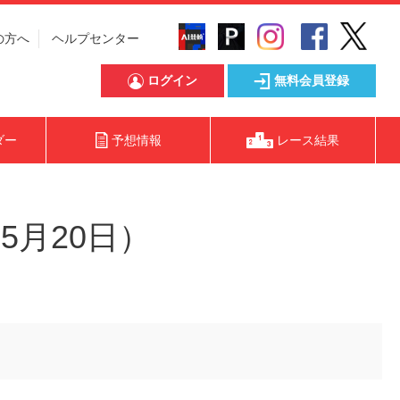
の方へ
ヘルプセンター
ログイン
無料会員登録
ダー
予想情報
レース結果
5月20日）