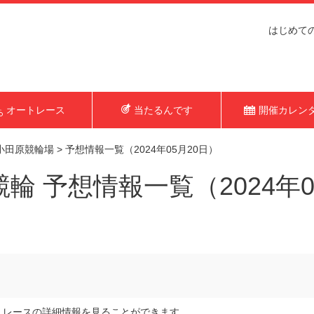
はじめて
オートレース
当たるんです
開催カレン
小田原競輪場
>
予想情報一覧（2024年05月20日）
輪 予想情報一覧（2024年0
、レースの詳細情報を見ることができます。