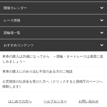
はじめての方へ
開催カレンダー
競輪
レース情報
オートレース
レース予想
競輪場一覧
競輪くじ
レース結果
北日本
函館競輪場
青森競輪場
いわき平競輪場
おすすめコンテンツ
車券の購入は20歳になってから ～競輪・オートレースは適度に楽
Dokanto!
キャリーオーバー一覧
関
競輪選手情報
弥彦競輪場
前橋競輪場
取手競輪場
宇都宮競輪場
しみましょう～
東
大宮競輪場
西武園競輪場
京王閣競輪場
立川競輪場
チャリロトプラザ
Perfecta Navi
車券の購入にのめり込む不安のある方のご相談
南
松戸競輪場
千葉競輪場
川崎競輪場
平塚競輪場
公営競技の払戻金を受けた方へ（クリックすると国税庁のページへ
netkeirin
関
移動します）
小田原競輪場
伊東競輪場
静岡競輪場
東
ケイリンガル
中
名古屋競輪場
岐阜競輪場
大垣競輪場
豊橋競輪場
はじめての方へ
ヘルプセンター
お問い合わせ
部
チャリレンジャー