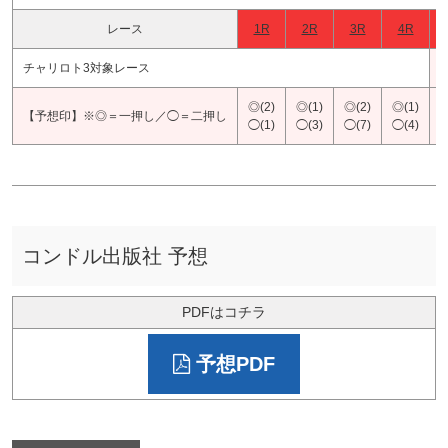
レース
1R
2R
3R
4R
チャリロト3対象レース
◎(2)
◎(1)
◎(2)
◎(1)
◎
【予想印】※◎＝一押し／◯＝二押し
◯(1)
◯(3)
◯(7)
◯(4)
◯
コンドル出版社 予想
PDFはコチラ
予想PDF