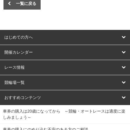
一覧に戻る
はじめての方へ
はじめての方へ
開催カレンダー
競輪
レース情報
オートレース
レース予想
競輪場一覧
競輪くじ
レース結果
北日本
函館競輪場
青森競輪場
いわき平競輪場
おすすめコンテンツ
車券の購入は20歳になってから ～競輪・オートレースは適度に楽
Dokanto!
キャリーオーバー一覧
関
競輪選手情報
弥彦競輪場
前橋競輪場
取手競輪場
宇都宮競輪場
しみましょう～
東
大宮競輪場
西武園競輪場
京王閣競輪場
立川競輪場
チャリロトプラザ
Perfecta Navi
車券の購入にのめり込む不安のある方のご相談