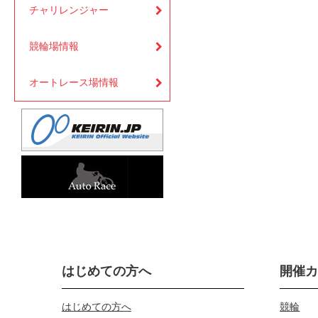
チャリレンジャー
競輪場情報
オートレース場情報
はじめての方へ
開催
はじめての方へ
競輪