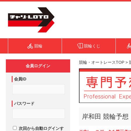
競輪
競輪くじ
競輪・オートレースTOP
>
会員ログイン
会員ID
パスワード
岸和田 競輪予想
次回から自動ログインす