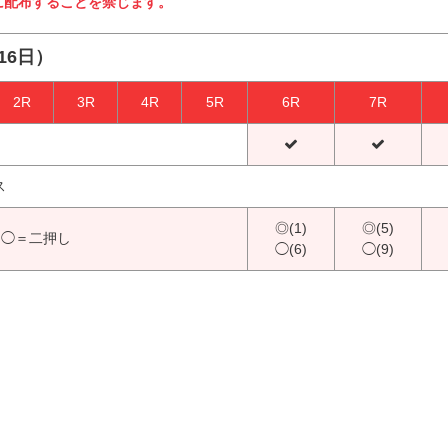
に配布することを禁じます。
16日）
2R
3R
4R
5R
6R
7R
ス
◎(1)
◎(5)
／◯＝二押し
◯(6)
◯(9)