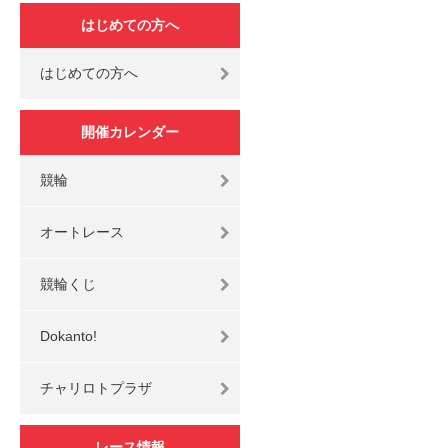
はじめての方へ
はじめての方へ
開催カレンダー
競輪
オートレース
競輪くじ
Dokanto!
チャリロトプラザ
レース情報