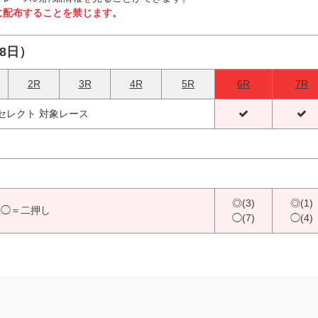
に配布することを禁じます。
8日）
2R
3R
4R
5R
6R
7R
セレクト 対象レース
◎(3)
◎(1)
／◯＝二押し
◯(7)
◯(4)