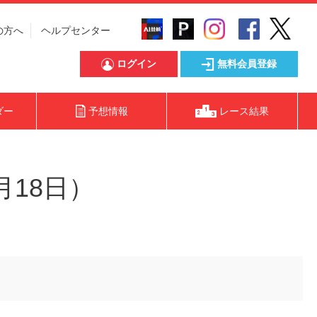
の方へ
ヘルプセンター
ログイン
無料会員登録
ダー
予想情報
レース結果
月18日）