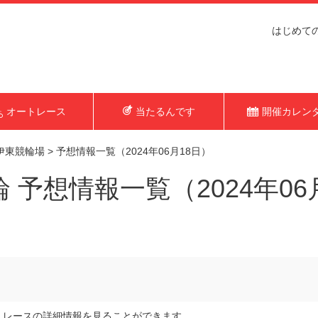
はじめて
オートレース
当たるんです
開催カレン
伊東競輪場
>
予想情報一覧（2024年06月18日）
 予想情報一覧（2024年06
、レースの詳細情報を見ることができます。