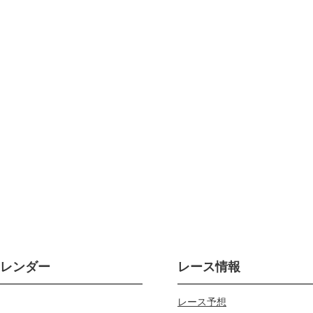
カレンダー
レース情報
レース予想