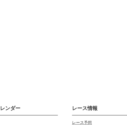
カレンダー
レース情報
レース予想