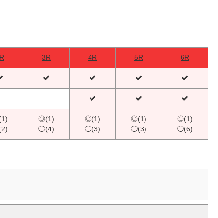
R
3R
4R
5R
6R
1)
◎(1)
◎(1)
◎(1)
◎(1)
2)
◯(4)
◯(3)
◯(3)
◯(6)