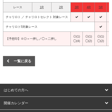
レース
1R
2R
3R
4R
5R
チャリロト ／ チャリロトセレクト 対象レース
チャリロト5対象レース
◎(1)
◎(1)
◎(1)
◎
【予想印】※◎＝一押し／◯＝二押し
◯(4)
◯(2)
◯(2)
◯
一覧に戻る
はじめての方へ
はじめての方へ
開催カレンダー