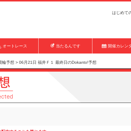
はじめて
オートレース
当たるんです
開催カレン
競輪予想
>
06月21日 福井Ｆ１ 最終日のDokanto!予想