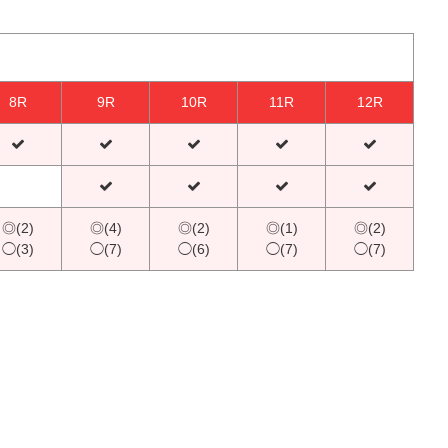
8R
9R
10R
11R
12R
◎(2)
◎(4)
◎(2)
◎(1)
◎(2)
◯(3)
◯(7)
◯(6)
◯(7)
◯(7)