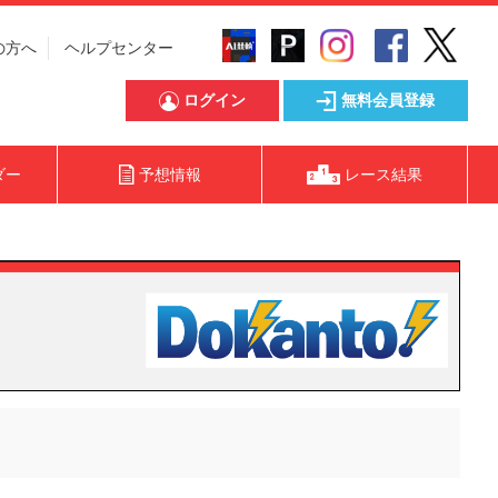
の方へ
ヘルプセンター
ログイン
無料会員登録
ダー
予想情報
レース結果