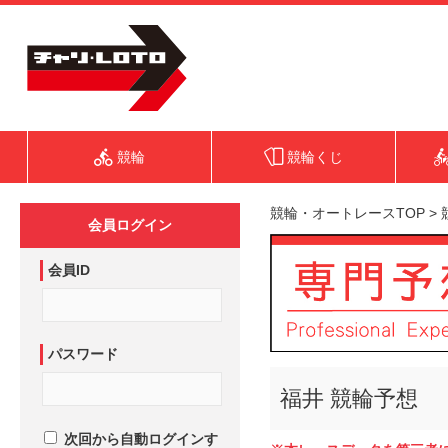
競輪
競輪くじ
競輪・オートレースTOP
>
会員ログイン
会員ID
パスワード
福井 競輪予想
次回から自動ログインす