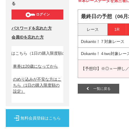
※本レースデータを第三者
る
ログイン
最終日の予想（06月
パスワードを忘れた方
レース
1R
会員IDを忘れた方
Dokanto！７対象レース
な方はこちら（1日の購入限度額の設定）↓
Dokanto！４two対象レー
車券は20歳になってから
【予想印】※◎＝一押し
のめり込みが不安な方はこ
ちら
（1日の購入限度額の
一覧に戻る
設定）
無料会員登録はこちら