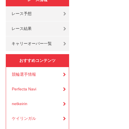
レース予想
レース結果
キャリーオーバー一覧
おすすめコンテンツ
競輪選手情報
Perfecta Navi
netkeirin
ケイリンガル