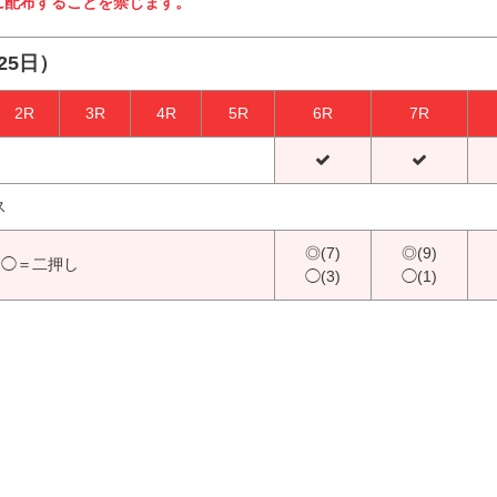
に配布することを禁じます。
25日）
2R
3R
4R
5R
6R
7R
ス
◎(7)
◎(9)
／◯＝二押し
◯(3)
◯(1)