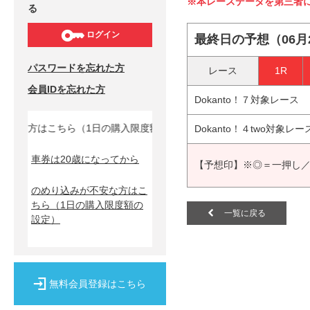
※本レースデータを第三者
る
ログイン
最終日の予想（06月
パスワードを忘れた方
レース
1R
会員IDを忘れた方
Dokanto！７対象レース
安な方はこちら（1日の購入限度額の設定）↓
Dokanto！４two対象レー
車券は20歳になってから
【予想印】※◎＝一押し
のめり込みが不安な方はこ
ちら
（1日の購入限度額の
一覧に戻る
設定）
無料会員登録はこちら