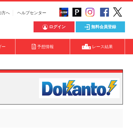
の方へ
ヘルプセンター
ログイン
無料会員登録
ダー
予想情報
レース結果