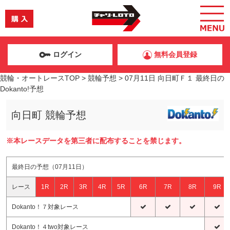
ログイン
無料会員登録
競輪・オートレースTOP
>
競輪予想
>
07月11日 向日町Ｆ１ 最終日の
Dokanto!予想
向日町 競輪予想
※本レースデータを第三者に配布することを禁じます。
最終日の予想（07月11日）
レース
1R
2R
3R
4R
5R
6R
7R
8R
9R
Dokanto！７対象レース
Dokanto！４two対象レース