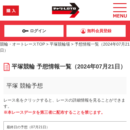
ログイン
無料会員登録
競輪・オートレースTOP
>
平塚競輪場
>
予想情報一覧（2024年07月21
日）
平塚競輪 予想情報一覧（2024年07月21日）
平塚 競輪予想
レース名をクリックすると、レースの詳細情報を見ることができま
す。
※本レースデータを第三者に配布することを禁じます。
最終日の予想（07月21日）