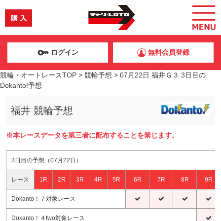
ログイン
無料会員登録
競輪・オートレースTOP
>
競輪予想
>
07月22日 福井Ｇ３ 3日目の
Dokanto!予想
福井 競輪予想
※本レースデータを第三者に配布することを禁じます。
3日目の予想（07月22日）
レース
1R
2R
3R
4R
5R
6R
7R
8R
9R
Dokanto！７対象レース
Dokanto！４two対象レース