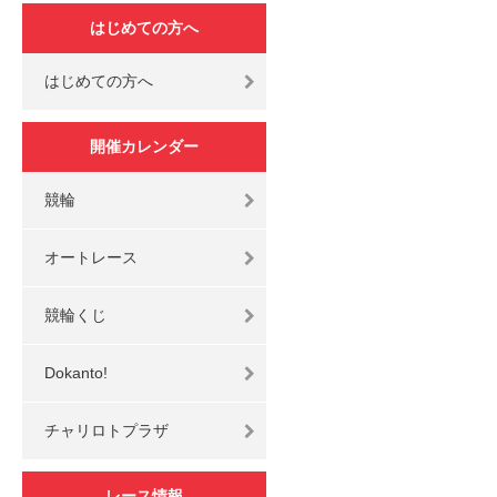
はじめての方へ
はじめての方へ
開催カレンダー
競輪
オートレース
競輪くじ
Dokanto!
チャリロトプラザ
レース情報