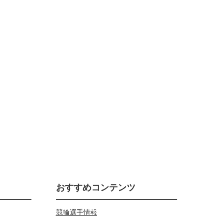
おすすめコンテンツ
競輪選手情報