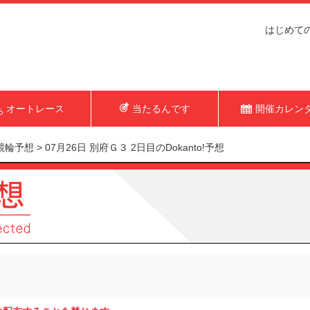
はじめて
オートレース
当たるんです
開催カレン
競輪予想
>
07月26日 別府Ｇ３ 2日目のDokanto!予想