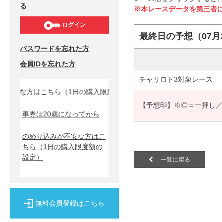
る
※本レースデータを第三者
ログイン
最終日の予想（07月
パスワードを忘れた方
会員IDを忘れた方
チャリロト3対象レース
不安な方はこちら（1日の購入限度額の設定）↓
【予想印】※◎＝一押し
車券は20歳になってから
のめり込みが不安な方はこ
ちら
（1日の購入限度額の
設定）
一覧に戻る
無料会員登録はこちら