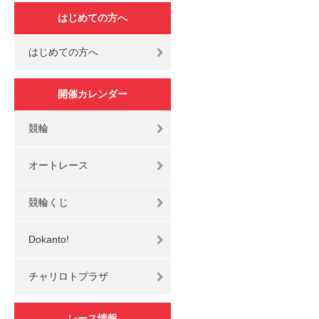
はじめての方へ
はじめての方へ
開催カレンダー
競輪
オートレース
競輪くじ
Dokanto!
チャリロトプラザ
レース情報