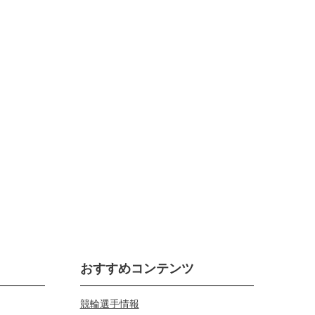
おすすめコンテンツ
競輪選手情報