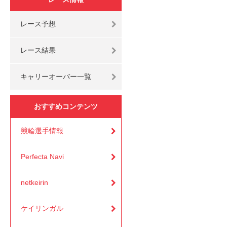
レース予想
レース結果
キャリーオーバー一覧
おすすめコンテンツ
競輪選手情報
Perfecta Navi
netkeirin
ケイリンガル