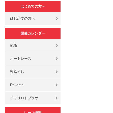
はじめての方へ
はじめての方へ
開催カレンダー
競輪
オートレース
競輪くじ
Dokanto!
チャリロトプラザ
レース情報