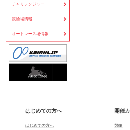
チャリレンジャー
競輪場情報
オートレース場情報
はじめての方へ
開催
はじめての方へ
競輪