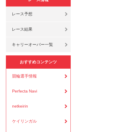
レース予想
レース結果
キャリーオーバー一覧
おすすめコンテンツ
競輪選手情報
Perfecta Navi
netkeirin
ケイリンガル