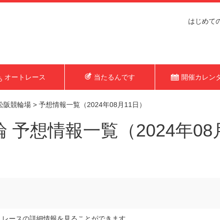
はじめて
オートレース
当たるんです
開催カレン
松阪競輪場
>
予想情報一覧（2024年08月11日）
 予想情報一覧（2024年08
、レースの詳細情報を見ることができます。