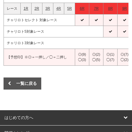
レース
1R
2R
3R
4R
5R
6R
7R
8R
9R
チャリロトセレクト 対象レース
チャリロト5対象レース
チャリロト3対象レース
◎(9)
◎(2)
◎(1)
◎(7)
【予想印】※◎＝一押し／◯＝二押し
◯(3)
◯(5)
◯(7)
◯(2)
一覧に戻る
はじめての方へ