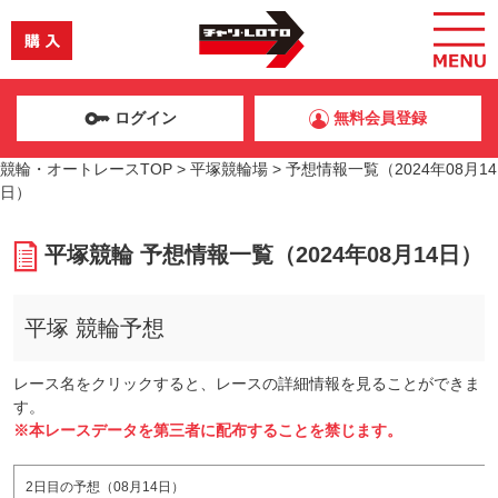
ログイン
無料会員登録
競輪・オートレースTOP
>
平塚競輪場
>
予想情報一覧（2024年08月14
日）
平塚競輪 予想情報一覧（2024年08月14日）
平塚 競輪予想
レース名をクリックすると、レースの詳細情報を見ることができま
す。
※本レースデータを第三者に配布することを禁じます。
2日目の予想（08月14日）