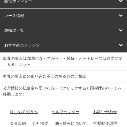
はじめての方へ
開催カレンダー
競輪
レース情報
オートレース
レース予想
競輪場一覧
競輪くじ
レース結果
北日本
函館競輪場
青森競輪場
いわき平競輪場
おすすめコンテンツ
車券の購入は20歳になってから ～競輪・オートレースは適度に楽
Dokanto!
キャリーオーバー一覧
関
競輪選手情報
弥彦競輪場
前橋競輪場
取手競輪場
宇都宮競輪場
しみましょう～
東
大宮競輪場
西武園競輪場
京王閣競輪場
立川競輪場
チャリロトプラザ
Perfecta Navi
車券の購入にのめり込む不安のある方のご相談
南
松戸競輪場
千葉競輪場
川崎競輪場
平塚競輪場
公営競技の払戻金を受けた方へ（クリックすると国税庁のページへ
netkeirin
関
移動します）
小田原競輪場
伊東競輪場
静岡競輪場
東
ケイリンガル
中
名古屋競輪場
岐阜競輪場
大垣競輪場
豊橋競輪場
はじめての方へ
ヘルプセンター
お問い合わせ
部
チャリレンジャー
富山競輪場
松阪競輪場
四日市競輪場
会員規約
会社概要
個人情報について
推奨動作環境