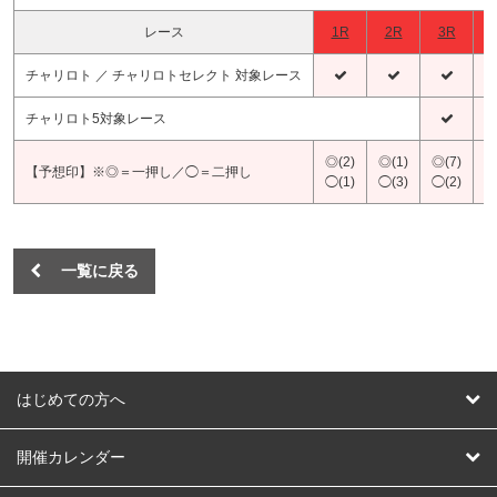
レース
1R
2R
3R
チャリロト ／ チャリロトセレクト 対象レース
チャリロト5対象レース
◎(2)
◎(1)
◎(7)
◎
【予想印】※◎＝一押し／◯＝二押し
◯(1)
◯(3)
◯(2)
◯
一覧に戻る
はじめての方へ
はじめての方へ
開催カレンダー