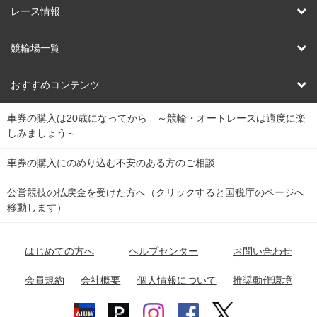
競輪
レース情報
オートレース
レース予想
競輪場一覧
競輪くじ
レース結果
北日本
函館競輪場
青森競輪場
いわき平競輪場
おすすめコンテンツ
車券の購入は20歳になってから ～競輪・オートレースは適度に楽
Dokanto!
キャリーオーバー一覧
関
競輪選手情報
弥彦競輪場
前橋競輪場
取手競輪場
宇都宮競輪場
しみましょう～
東
大宮競輪場
西武園競輪場
京王閣競輪場
立川競輪場
チャリロトプラザ
Perfecta Navi
車券の購入にのめり込む不安のある方のご相談
南
松戸競輪場
千葉競輪場
川崎競輪場
平塚競輪場
公営競技の払戻金を受けた方へ（クリックすると国税庁のページへ
netkeirin
関
移動します）
小田原競輪場
伊東競輪場
静岡競輪場
東
ケイリンガル
中
名古屋競輪場
岐阜競輪場
大垣競輪場
豊橋競輪場
はじめての方へ
ヘルプセンター
お問い合わせ
部
チャリレンジャー
富山競輪場
松阪競輪場
四日市競輪場
会員規約
会社概要
個人情報について
推奨動作環境
競輪場情報
近
福井競輪場
奈良競輪場
向日町競輪場
和歌山競輪場